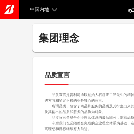
Skip
to
中国内地
main
content
集团理念
品质宣言
品质宣言是普利司通以创始人石桥正二郎先生的精神为
进方向和坚定不移的业务轴心的宣言。
所谓品质，包含了商品和服务的品质及其衍生出来的业
及其输出的品质和服务的品质为对象。
品质宣言是整合企业理念体系的最后部分，随着品质宣
今后我们也必须整合完成的企业理念体系为基础，在全
高理想和目标继续努力前进。