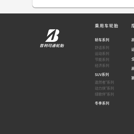
乘用车轮胎
轿车系列
舒适系列
运动系列
节能系列
经济系列
SUV系列
®
遨然者
系列
®
动力侠
系列
®
绿歌伴
系列
冬季系列