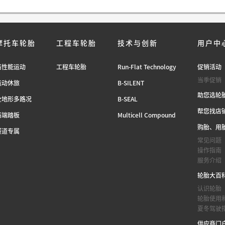
摩托车轮胎
工程车轮胎
技术与创新
用户中
高性能运动
工程车轮胎
Run-Flat Technology
促销活动
当季促销
运动休旅
B-SILENT
助您选轮
全地形多路况
B-SEAL
帮您找店
高端踏板
Multicell Compound
购胎、用
赛道专属
常见问题
操作指南
服务介绍
轮胎大百
认识轮胎
轮胎使用
夏冬驾驶
供应商门