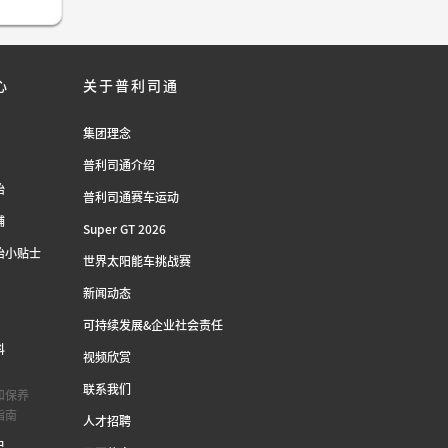
心
关于普利司通
集团理念
普利司通介绍
胎
普利司通赛车运动
铺
Super GT 2026
胎小贴士
世界太阳能车挑战赛
新闻动态
可持续发展&企业社会责任
科
视频欣赏
联系我们
和保养
指南
人才招聘
户