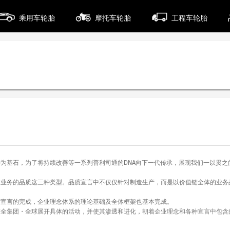
乘用车轮胎
摩托车轮胎
工程车轮胎
基石，为了将持续改善等一系列普利司通的DNA向下一代传承，展现我们一以贯之
务的品质这三种类型。品质宣言中不仅仅针对制造生产，而是以价值链全体的业务
言的完成，企业理念体系的理论基础及全体框架也基本完成。
集团・全球展开具体的活动，并使其渗透和进化，朝着企业理念和各种宣言中包含