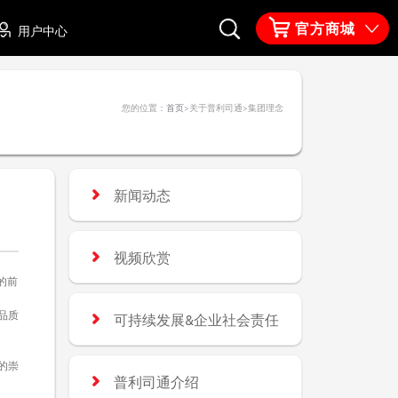
官方商城
用户中心
您的位置：
首页
>关于普利司通>
集团理念
新闻动态
视频欣赏
的前
品质
可持续发展&企业社会责任
的崇
普利司通介绍