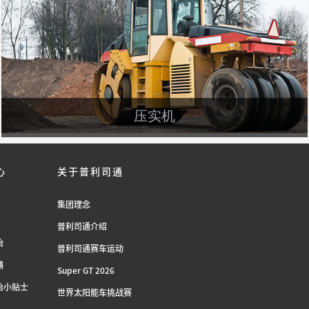
压实机
心
关于普利司通
集团理念
普利司通介绍
胎
普利司通赛车运动
铺
Super GT 2026
胎小贴士
世界太阳能车挑战赛