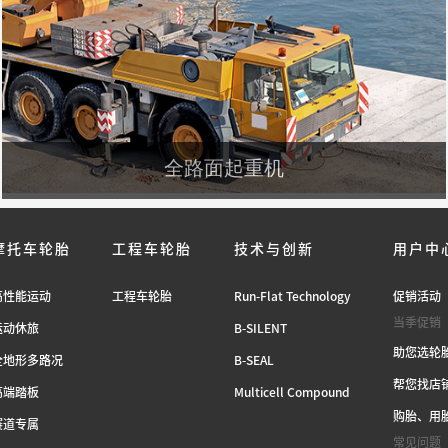
全路面起重机
摩托车轮胎
工程车轮胎
技术与创新
用户中
高性能运动
工程车轮胎
Run-Flat Technology
促销活动
当季促销
运动休旅
B-SILENT
助您选轮
全地形多路况
B-SEAL
帮您找店
高端踏板
Multicell Compound
购胎、用
赛道专属
常见问题