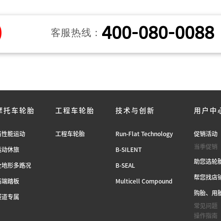
400-080-0088
客服热线：
摩托车轮胎
工程车轮胎
技术与创新
用户中
高性能运动
工程车轮胎
Run-Flat Technology
促销活动
当季促销
运动休旅
B-SILENT
助您选轮
全地形多路况
B-SEAL
帮您找店
高端踏板
Multicell Compound
购胎、用
赛道专属
常见问题
操作指南