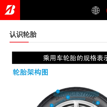
Skip
to
main
content
认识轮胎