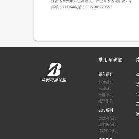
江苏省常州市武进高新技术产业开发区龙卧路7号
邮编：213164
电话：0519-86220552
乘用车轮胎
轿车系列
舒适系列
运动系列
节能系列
经济系列
SUV系列
®
遨然者
系列
®
动力侠
系列
®
绿歌伴
系列