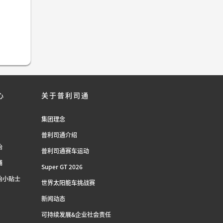
心
关于普利司通
集团理念
普利司通介绍
胎
普利司通赛车运动
铺
Super GT 2026
胎小贴士
世界太阳能车挑战赛
新闻动态
可持续发展&企业社会责任