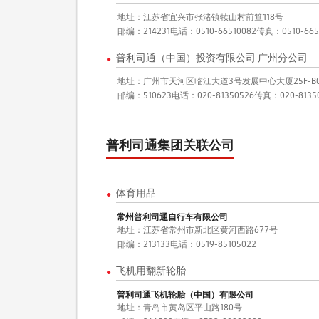
地址：江苏省宜兴市张渚镇犊山村前笪118号
邮编：214231
电话：0510-66510082
传真：0510-665
普利司通（中国）投资有限公司 广州分公司
●
地址：广州市天河区临江大道3号发展中心大厦25F-B
邮编：510623
电话：020-81350526
传真：020-8135
普利司通集团关联公司
体育用品
●
常州普利司通自行车有限公司
地址：江苏省常州市新北区黄河西路677号
邮编：213133
电话：0519-85105022
飞机用翻新轮胎
●
普利司通飞机轮胎（中国）有限公司
地址：青岛市黄岛区平山路180号