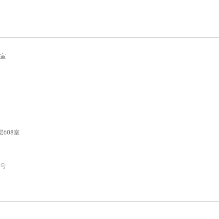
6室
608室
号