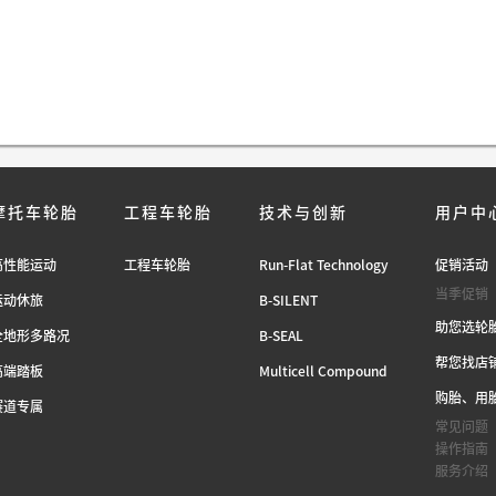
摩托车轮胎
工程车轮胎
技术与创新
用户中
高性能运动
工程车轮胎
Run-Flat Technology
促销活动
当季促销
运动休旅
B-SILENT
助您选轮
全地形多路况
B-SEAL
帮您找店
高端踏板
Multicell Compound
购胎、用
赛道专属
常见问题
操作指南
服务介绍