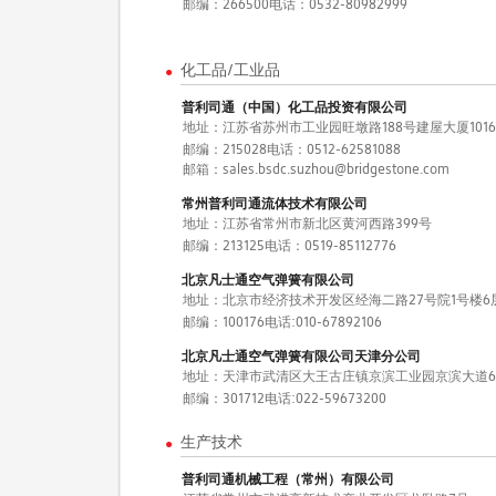
邮编：266500
电话：0532-80982999
化工品/工业品
●
普利司通（中国）化工品投资有限公司
地址：江苏省苏州市工业园旺墩路188号建屋大厦101
邮编：215028
电话：0512-62581088
邮箱：sales.bsdc.suzhou@bridgestone.com
常州普利司通流体技术有限公司
地址：江苏省常州市新北区黄河西路399号
邮编：213125
电话：0519-85112776
北京凡士通空气弹簧有限公司
地址：北京市经济技术开发区经海二路27号院1号楼6层
邮编：100176
电话:010-67892106
北京凡士通空气弹簧有限公司天津分公司
地址：天津市武清区大王古庄镇京滨工业园京滨大道6
邮编：301712
电话:022-59673200
生产技术
●
普利司通机械工程（常州）有限公司