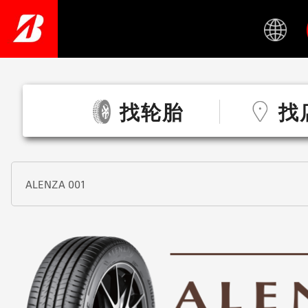
Skip
to
main
content
找轮胎
找
ALENZA 001