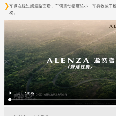
车辆在经过颠簸路面后，车辆震动幅度较小，车身收敛干
稳。