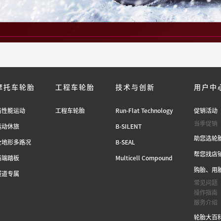
摩托车轮胎
工程车轮胎
技术与创新
用户中
高性能运动
工程车轮胎
Run-Flat Technology
促销活动
当季促销
运动休旅
B-SILENT
助您选轮
全地形多路况
B-SEAL
帮您找店
高端踏板
Multicell Compound
购胎、用
赛道专属
常见问题
操作指南
服务介绍
轮胎大百