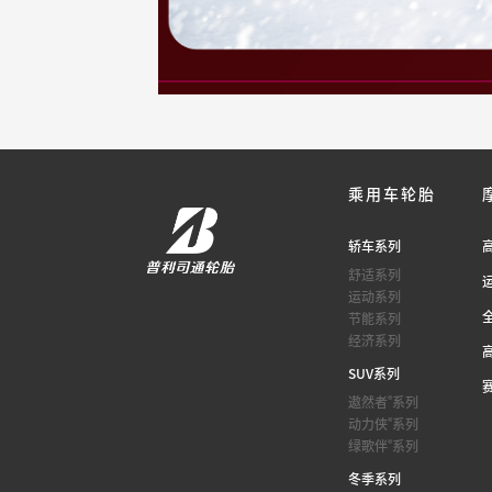
乘用车轮胎
轿车系列
舒适系列
运动系列
节能系列
经济系列
SUV系列
®
遨然者
系列
®
动力侠
系列
®
绿歌伴
系列
冬季系列