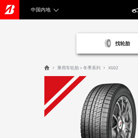
Skip
to
中国内地
main
content
找轮胎
Home
乘用车轮胎 > 冬季系列
XG02