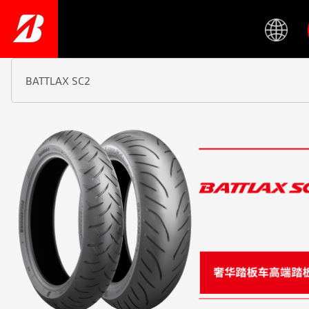
Skip
to
main
content
BATTLAX SC2