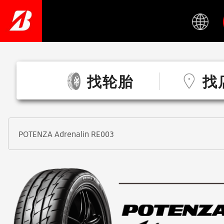
Skip
to
main
content
找轮胎
找
POTENZA Adrenalin RE003