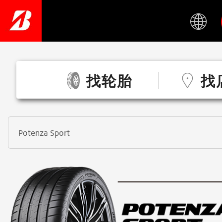
Skip
to
main
content
找轮胎
找
Potenza Sport