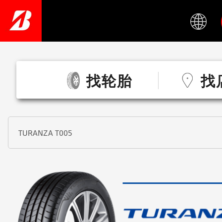
Skip
to
main
content
找轮胎
找
TURANZA T005