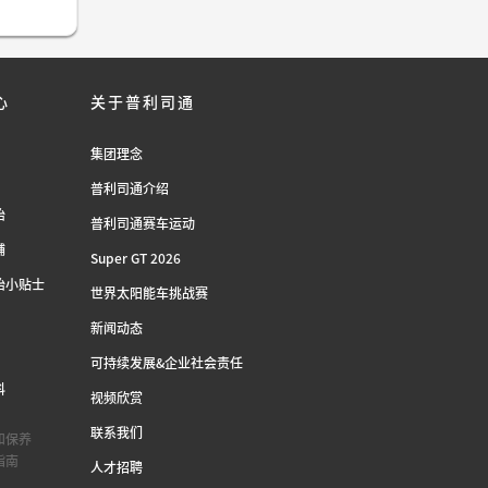
心
关于普利司通
集团理念
普利司通介绍
胎
普利司通赛车运动
铺
Super GT 2026
胎小贴士
世界太阳能车挑战赛
新闻动态
可持续发展&企业社会责任
科
视频欣赏
联系我们
和保养
指南
人才招聘