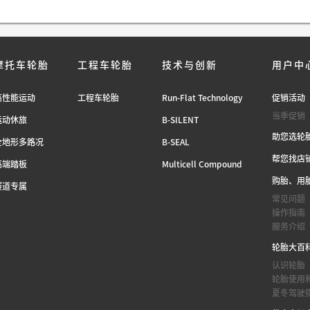
摩托车轮胎
工程车轮胎
技术与创新
用户中
高性能运动
工程车轮胎
Run-Flat Technology
促销活动
当季促销
运动休旅
B-SILENT
助您选轮
全地形多路况
B-SEAL
帮您找店
高端踏板
Multicell Compound
购胎、用
赛道专属
常见问题
操作指南
服务介绍
轮胎大百
认识轮胎
轮胎使用
夏冬驾驶