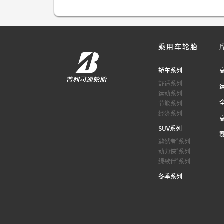
乘用车轮胎
轿车系列
舒适系列
运动系列
节能系列
经济系列
SUV系列
®
遨然者
系列
®
动力侠
系列
®
绿歌伴
系列
冬季系列