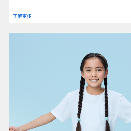
了解更多
clickable
image
of
Empowerment