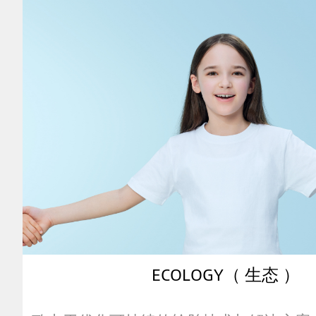
image
of
Ecology
ECOLOGY（ 生态 ）