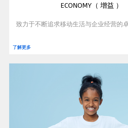
ECONOMY（ 增益 ）
致力于不断追求移动生活与企业经营的
了解更多
clickable
image
of
Emotion