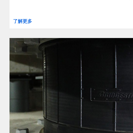
了解更多
clickable
image
of
Bridgestone
World
Solar
Challenge