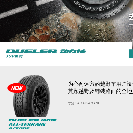
为心向远方的越野车用户设
兼顾越野及铺装路面的全地
寸别：
#17
#18
#19
#20