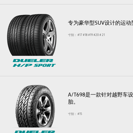
专为豪华型SUV设计的运动
寸别：
#17
#18
#19
#20
# 21
A/T698是一款针对越野
胎。
寸别：
#15