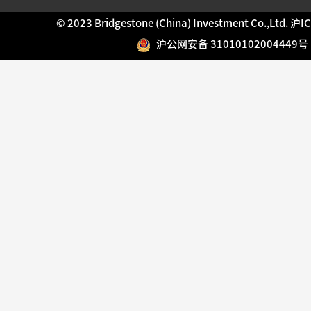
© 2023 Bridgestone (China) Investment Co.,Ltd.
沪IC
沪公网安备 31010102004449号