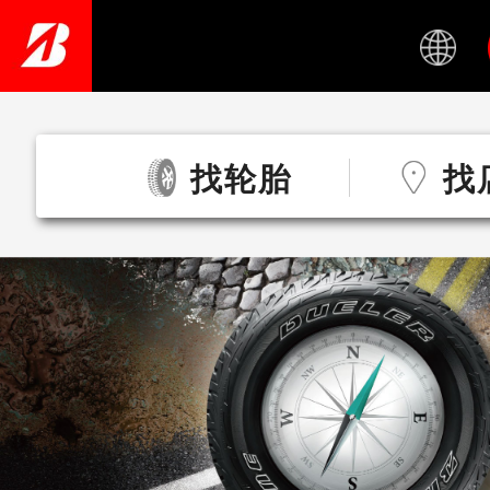
Skip
to
main
content
找轮胎
找