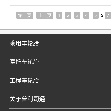
Pagination
First
第一页
Previous
上一页
Page
1
Page
2
Page
3
Page
4
Page
5
Curr
6
P
7
page
page
page
乘用车轮胎
摩托车轮胎
工程车轮胎
关于普利司通